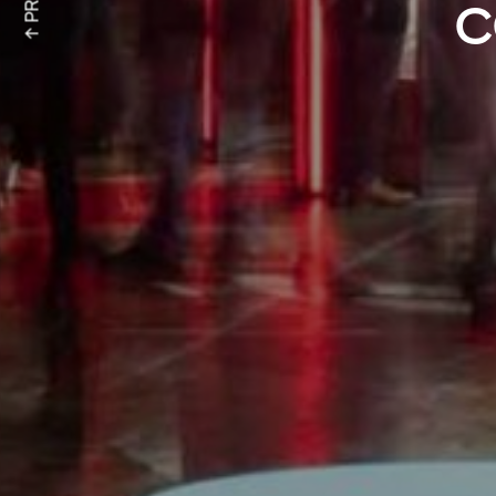
↑ PRV
C