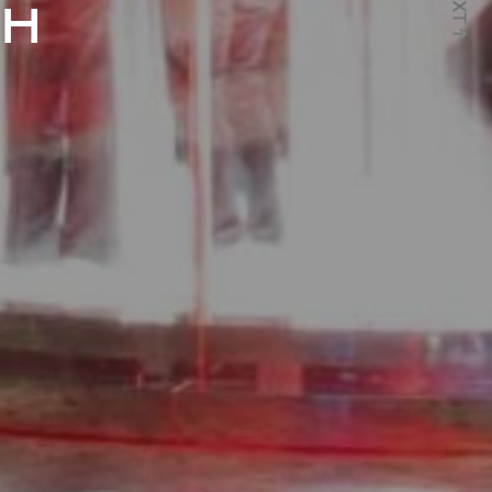
NXT ↑
CH